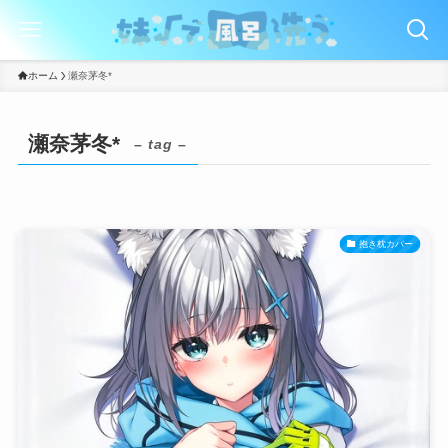
ホーム
瀬奈茅冬*
瀬奈茅冬*
– tag –
抱き枕カバー