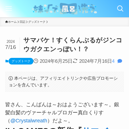
ホーム
日記
グッズトーク
サマバケ！すくらんぶるがジンコ
2024
7/16
ウガクエンっぽい！？
2024年6月25日
2024年7月16日
4
グッズトーク
本ページは、アフィリエイトリンクや広告プロモーシ
ョンを含んでいます。
皆さん、こんばんは～おはようございます～。銀
髪白髪のヴァーチャルブロガー真白くりす
（
@Crystalwreath
）だよ～。