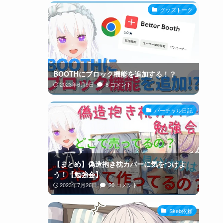
グッズトーク
BOOTHにブロック機能を追加する！？
2023年6月9日
8 コメント
バーチャル日記
【まとめ】偽造抱き枕カバーに気をつけよ
う！【勉強会】
2023年7月26日
20 コメント
Skeb依頼