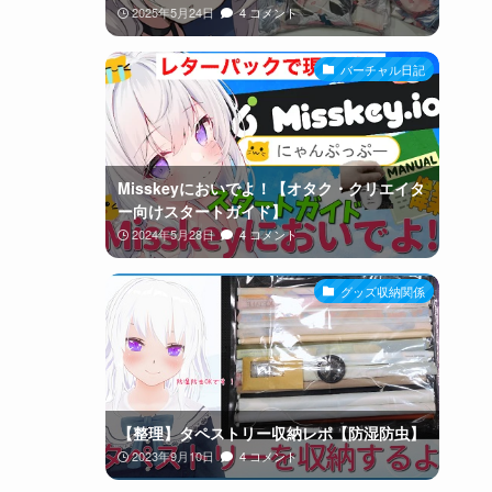
2025年5月24日
4 コメント
バーチャル日記
Misskeyにおいでよ！【オタク・クリエイタ
ー向けスタートガイド】
2024年5月28日
4 コメント
グッズ収納関係
【整理】タペストリー収納レポ【防湿防虫】
2023年9月10日
4 コメント