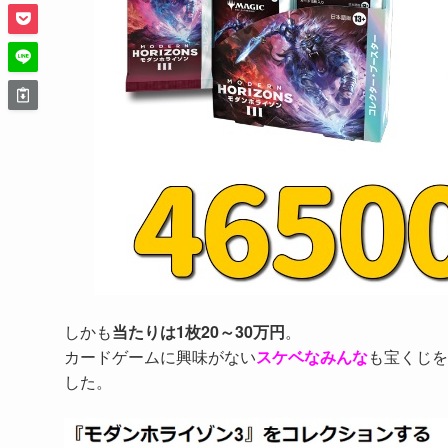
しかも
当たりは1枚20～30万円
。
カードゲームに興味がない
スケベなみんな
も宝くじを
した。