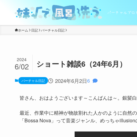
バーチャルブロ
ホーム
日記
バーチャル日記
2024
ショート雑談6（24年6月）
6/02
2024年6月2日
6
バーチャル日記
皆さん、おはようございます～こんばんは～。銀髪白
最近、作業中に精神が物故割れた人かのように自然の
「Bossa Nova」って音楽ジャンル、めっちゃillus