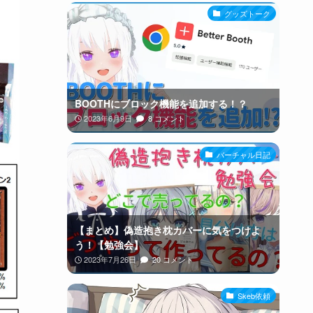
グッズトーク
BOOTHにブロック機能を追加する！？
2023年6月9日
8 コメント
バーチャル日記
【まとめ】偽造抱き枕カバーに気をつけよ
う！【勉強会】
2023年7月26日
20 コメント
Skeb依頼