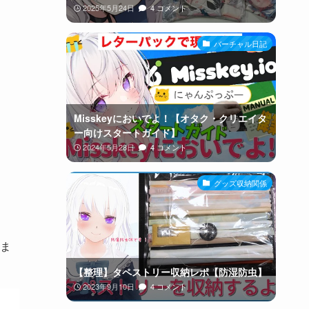
2025年5月24日
4 コメント
バーチャル日記
Misskeyにおいでよ！【オタク・クリエイタ
ー向けスタートガイド】
2024年5月28日
4 コメント
グッズ収納関係
ま
【整理】タペストリー収納レポ【防湿防虫】
2023年9月10日
4 コメント