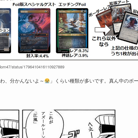
hNorn47/status/1796410416110927889
わ、分かんないよ～
」くらい種類が多いです。真ん中のボ