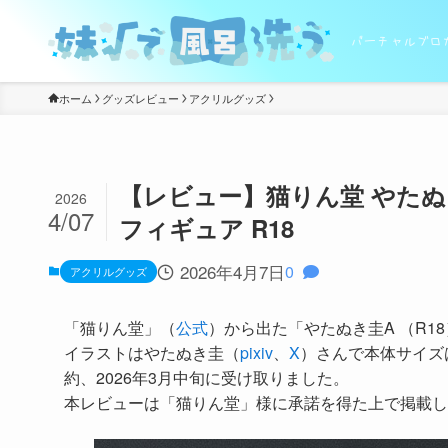
バーチャルブロ
ホーム
グッズレビュー
アクリルグッズ
【レビュー】猫りん堂 やた
2026
4/07
フィギュア R18
2026年4月7日
0
アクリルグッズ
「猫りん堂」（
公式
）から出た「やたぬき圭A （R
イラストはやたぬき圭（
pixiv
、
X
）さんで本体サイズは
約、2026年3月中旬に受け取りました。
本レビューは「猫りん堂」様に承諾を得た上で掲載し