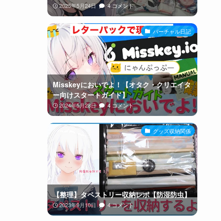
2025年5月24日
4 コメント
バーチャル日記
Misskeyにおいでよ！【オタク・クリエイタ
ー向けスタートガイド】
2024年5月28日
4 コメント
グッズ収納関係
【整理】タペストリー収納レポ【防湿防虫】
2023年9月10日
4 コメント