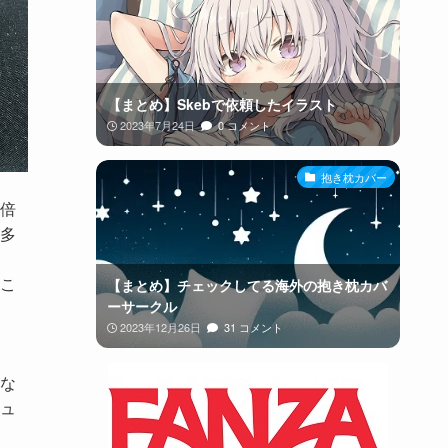
【まとめ】Skebで依頼したイラスト
2023年7月24日
0 コメント
抱き枕カバー
2倍
多
こ
【まとめ】チェックしてる海外の抱き枕カバ
ーサークル
2023年12月26日
31 コメント
な
ュ