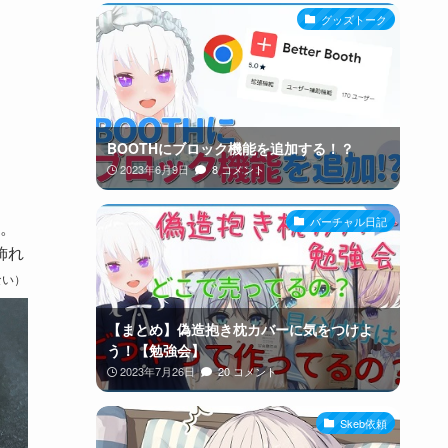
グッズトーク
BOOTHにブロック機能を追加する！？
2023年6月9日
8 コメント
バーチャル日記
。
飾れ
ない）
【まとめ】偽造抱き枕カバーに気をつけよ
う！【勉強会】
2023年7月26日
20 コメント
Skeb依頼