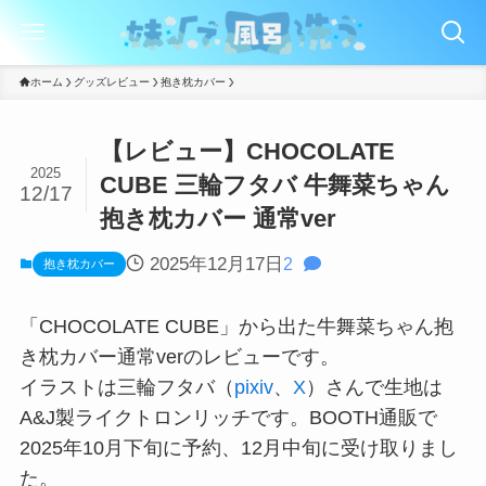
ホーム
グッズレビュー
抱き枕カバー
【レビュー】CHOCOLATE
2025
CUBE 三輪フタバ 牛舞菜ちゃん
12/17
抱き枕カバー 通常ver
2025年12月17日
2
抱き枕カバー
「CHOCOLATE CUBE」から出た牛舞菜ちゃん抱
き枕カバー通常verのレビューです。
イラストは三輪フタバ（
pixiv
、
X
）さんで生地は
A&J製ライクトロンリッチです。BOOTH通販で
2025年10月下旬に予約、12月中旬に受け取りまし
た。