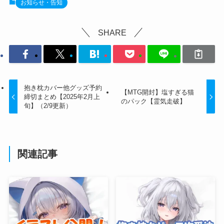
お知らせ・告知
SHARE
抱き枕カバー他グッズ予約
【MTG開封】塩すぎる猫
締切まとめ【2025年2月上
のパック【霊気走破】
旬】（2/9更新）
関連記事