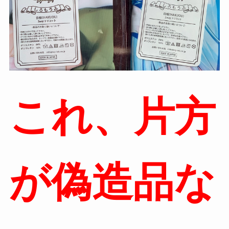
これ、片方
が偽造品な