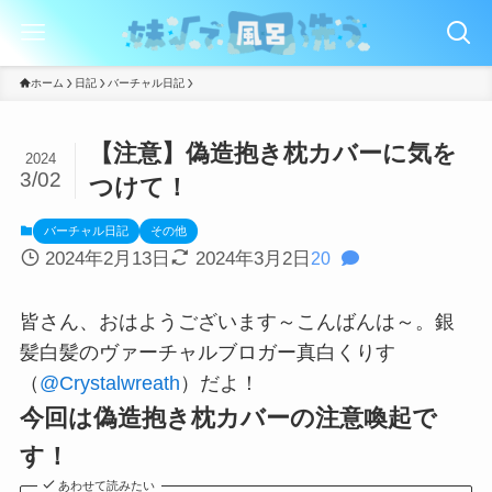
ホーム
日記
バーチャル日記
【注意】偽造抱き枕カバーに気を
2024
3/02
つけて！
バーチャル日記
その他
2024年2月13日
2024年3月2日
20
皆さん、おはようございます～こんばんは～。銀
髪白髪のヴァーチャルブロガー真白くりす
（
@Crystalwreath
）だよ！
今回は偽造抱き枕カバーの注意喚起で
す！
あわせて読みたい