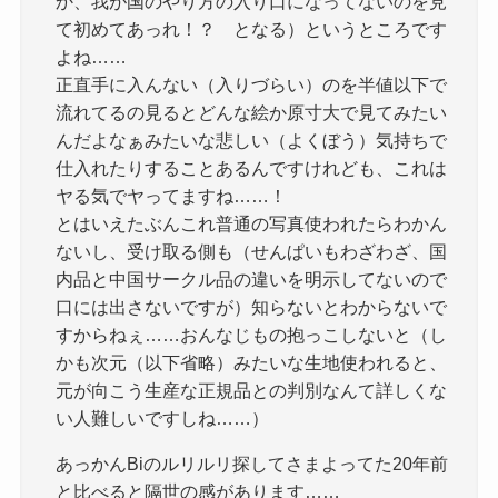
か、我が国のやり方の入り口になってないのを見
て初めてあっれ！？ となる）というところです
よね……
正直手に入んない（入りづらい）のを半値以下で
流れてるの見るとどんな絵か原寸大で見てみたい
んだよなぁみたいな悲しい（よくぼう）気持ちで
仕入れたりすることあるんですけれども、これは
ヤる気でヤってますね……！
とはいえたぶんこれ普通の写真使われたらわかん
ないし、受け取る側も（せんぱいもわざわざ、国
内品と中国サークル品の違いを明示してないので
口には出さないですが）知らないとわからないで
すからねぇ……おんなじもの抱っこしないと（し
かも次元（以下省略）みたいな生地使われると、
元が向こう生産な正規品との判別なんて詳しくな
い人難しいですしね……）
あっかんBiのルリルリ探してさまよってた20年前
と比べると隔世の感があります……