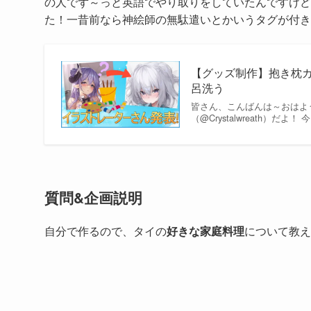
の人でず～っと英語でやり取りをしていたんですけど
た！一昔前なら神絵師の無駄遣いとかいうタグが付き
【グッズ制作】抱き枕カ
呂洗う
皆さん、こんばんは～おはよ
（@Crystalwreath
質問&企画説明
自分で作るので、タイの
好きな家庭料理
について教え