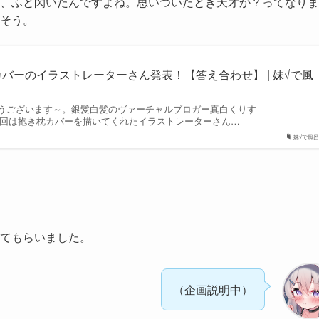
、ふと閃いたんですよね。思いついたとき天才か？ってなりま
そう。
バーのイラストレーターさん発表！【答え合わせ】 | 妹√で風
うございます～。銀髪白髪のヴァーチャルブロガー真白くりす
）だよ！ 今回は抱き枕カバーを描いてくれたイラストレーターさん…
妹√で風
てもらいました。
（企画説明中）