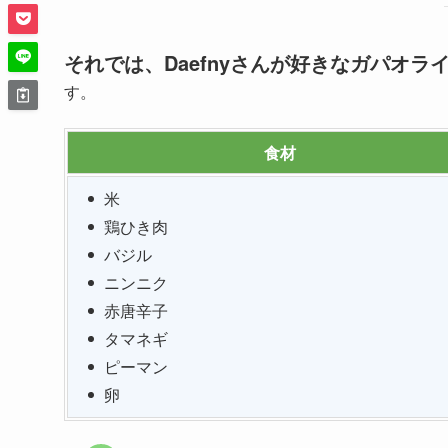
それでは、Daefnyさんが好きなガパオ
す。
食材
米
鶏ひき肉
バジル
ニンニク
赤唐辛子
タマネギ
ピーマン
卵