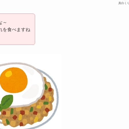
真白く
な～
れを食べますね