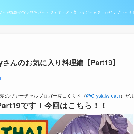
ガーが雑談や抱き枕カバー・フィギュア・美少女ゲームを中心にレビュー＆
yさんのお気に入り料理編【Part19】
髪のヴァーチャルブロガー真白くりす（
@Crystalwreath
）だ
rt19です！今回はこちら！！