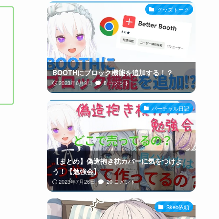
グッズトーク
BOOTHにブロック機能を追加する！？
2023年6月9日
8 コメント
バーチャル日記
【まとめ】偽造抱き枕カバーに気をつけよ
う！【勉強会】
2023年7月26日
20 コメント
Skeb依頼