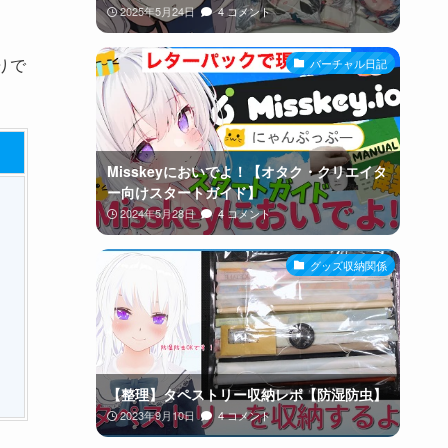
2025年5月24日
4 コメント
りで
バーチャル日記
Misskeyにおいでよ！【オタク・クリエイタ
ー向けスタートガイド】
2024年5月28日
4 コメント
グッズ収納関係
【整理】タペストリー収納レポ【防湿防虫】
2023年9月10日
4 コメント